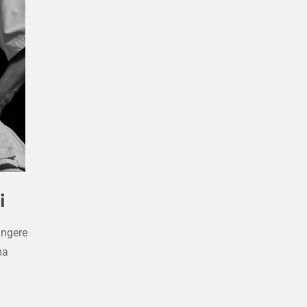
i
ungere
ma