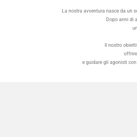
La nostra avventura nasce da un sog
Dopo anni di a
un
Il nostro obiet
offrir
e guidare gli agonisti con